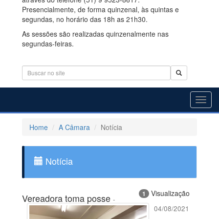
Presencialmente, de forma quinzenal, às quintas e
segundas, no horário das 18h as 21h30.
As sessões são realizadas quinzenalmente nas
segundas-feiras.
Toggl
navig
Home
A Câmara
Notícia
Notícia
Visualização
1
Vereadora toma posse
-
04/08/2021