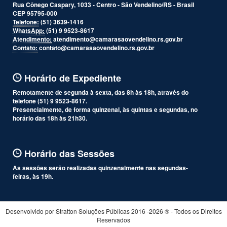
Rua Cônego Caspary, 1033 - Centro - São Vendelino/RS - Brasil
CEP 95795-000
Telefone:
(51) 3639-1416
WhatsApp:
(51) 9 9523-8617
Atendimento:
atendimento@camarasaovendelino.rs.gov.br
Contato:
contato@camarasaovendelino.rs.gov.br
Horário de Expediente
Remotamente de segunda à sexta, das 8h às 18h, através do
telefone (51) 9 9523-8617.
Presencialmente, de forma quinzenal, às quintas e segundas, no
horário das 18h às 21h30.
Horário das Sessões
As sessões serão realizadas quinzenalmente nas segundas-
feiras, às 19h.
Desenvolvido por Stratton Soluções Públicas 2016 -2026 ® - Todos os Direitos
Reservados